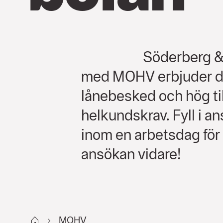
Söderberg &
med MOHV erbjuder di
lånebesked och hög ti
helkundskrav. Fyll i a
inom en arbetsdag för e
ansökan vidare!
Start Bolåneansökan
MOHV