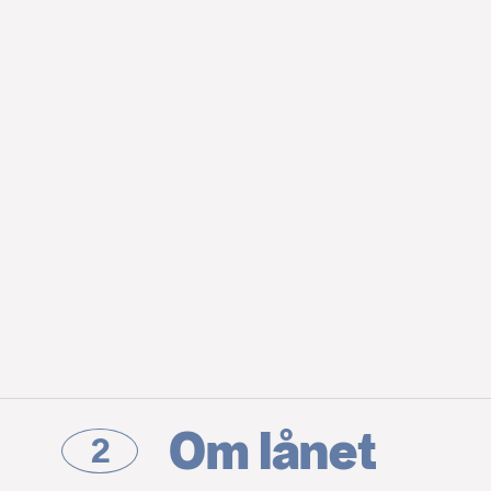
Om lånet
2