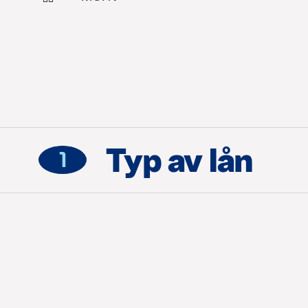
Typ av lån
1